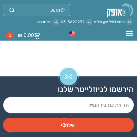
ofek@ofek1.com
03-5622232
התחברות
₪
0.00
0
הירשמו לניוזלייטר שלנו
שלח
Alternative: