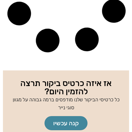
כוס B-21330
כוס B-17910