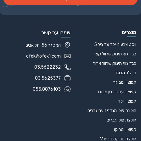
Alternative:
מוצרים
שמרו על קשר
ווסט צבעוני ילד עד גיל 5
המסגר 56, תל אביב
בגד גוף תינוק שרוול קצר
ofek@ofek1.com
בגד גוף תינוק שרוול ארוך
03.5622232
סווצ'ר מבוגר
03.5625377
קפוצ'ון מבוגר
055.8876103
קפוצ'ון עם רוכסן מבוגר
קפוצ'ון ילד
חולצת פולו מנדף זיעה גברים
חולצת פולו גברים
קפוצ'ון טריקו
חולצה טריקו גברים V