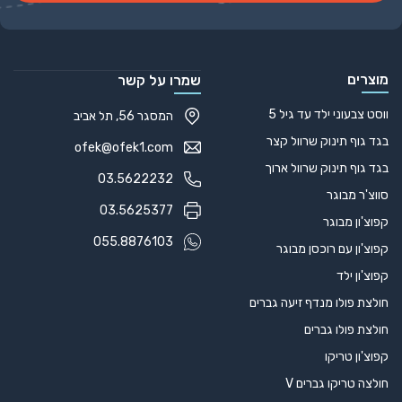
Alternative:
מוצרים
שמרו על קשר
ווסט צבעוני ילד עד גיל 5
המסגר 56, תל אביב
בגד גוף תינוק שרוול קצר
ofek@ofek1.com
בגד גוף תינוק שרוול ארוך
03.5622232
סווצ'ר מבוגר
03.5625377
קפוצ'ון מבוגר
055.8876103
קפוצ'ון עם רוכסן מבוגר
קפוצ'ון ילד
חולצת פולו מנדף זיעה גברים
חולצת פולו גברים
קפוצ'ון טריקו
חולצה טריקו גברים V