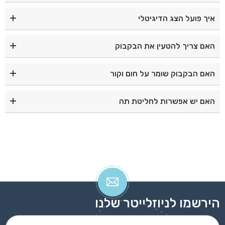
נפח הבקבוק הוא 480 מ"ל
איך פועל הצג הדיגיטלי
הצג מציג את טמפרטורת המשקה ומופעל בנגיעה באמצעות
האם צריך להטעין את הבקבוק
חיישן חסכוני.
לא, החיישן פועל ללא צורך בטעינה.
האם הבקבוק שומר על חום וקור
כן, בזכות דופן כפולה לשמירה על טמפרטורה לאורך זמן.
האם יש אפשרות לחליטת תה
כן, הבקבוק כולל רשת ייעודית לחליטת תה וסינון.
הירשמו לניוזלייטר שלנו