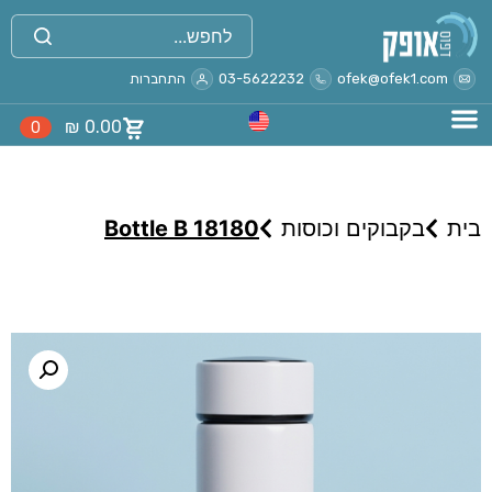
ofek@ofek1.com
03-5622232
התחברות
₪
0.00
0
בית
בקבוקים וכוסות
Bottle B 18180