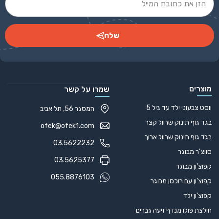
שלח
Alternative:
מוצרים
שמרו על קשר
ווסט צבעוני ילד עד גיל 5
המסגר 56, תל אביב
בגד גוף תינוק שרוול קצר
ofek@ofek1.com
בגד גוף תינוק שרוול ארוך
03.5622232
סווצ'ר מבוגר
03.5625377
קפוצ'ון מבוגר
055.8876103
קפוצ'ון עם רוכסן מבוגר
קפוצ'ון ילד
חולצת פולו מנדף זיעה גברים