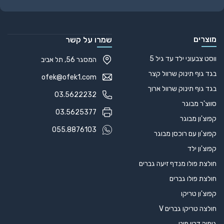
Alternative:
מוצרים
שמרו על קשר
ווסט צבעוני ילד עד גיל 5
המסגר 56, תל אביב
בגד גוף תינוק שרוול קצר
ofek@ofek1.com
בגד גוף תינוק שרוול ארוך
03.5622232
סווצ'ר מבוגר
03.5625377
קפוצ'ון מבוגר
055.8876103
קפוצ'ון עם רוכסן מבוגר
קפוצ'ון ילד
חולצת פולו מנדף זיעה גברים
חולצת פולו גברים
קפוצ'ון טריקו
חולצה טריקו גברים V
גופיה דריי פיט