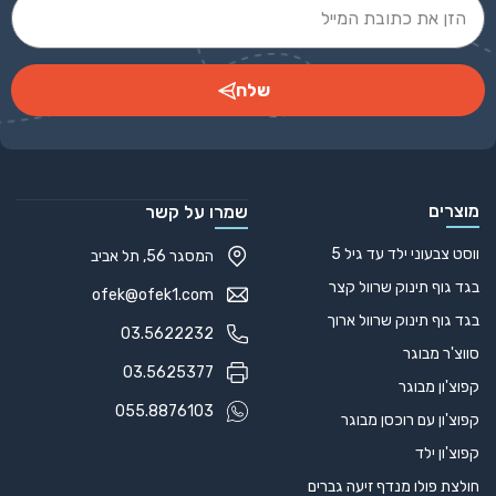
שלח
Alternative:
מוצרים
שמרו על קשר
ווסט צבעוני ילד עד גיל 5
המסגר 56, תל אביב
בגד גוף תינוק שרוול קצר
ofek@ofek1.com
בגד גוף תינוק שרוול ארוך
03.5622232
סווצ'ר מבוגר
03.5625377
קפוצ'ון מבוגר
055.8876103
קפוצ'ון עם רוכסן מבוגר
קפוצ'ון ילד
חולצת פולו מנדף זיעה גברים