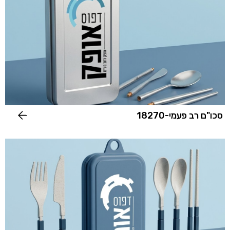
סכו"ם רב פעמי-18270