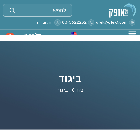
ofek@ofek1.com
03-5622232
התחברות
₪
0.00
0
ביגוד
בית
ביגוד