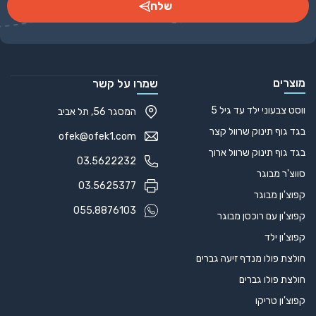
שלח
Alternative:
מוצרים
שמרו על קשר
ווסט צבעוני ילד עד גיל 5
המסגר 56, תל אביב
בגד גוף תינוק שרוול קצר
ofek@ofek1.com
בגד גוף תינוק שרוול ארוך
03.5622232
סווצ'ר מבוגר
03.5625377
קפוצ'ון מבוגר
055.8876103
קפוצ'ון עם רוכסן מבוגר
קפוצ'ון ילד
חולצת פולו מנדף זיעה גברים
חולצת פולו גברים
קפוצ'ון טריקו