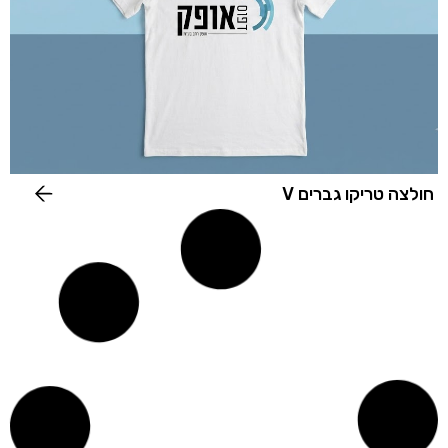
חולצה טריקו גברים V