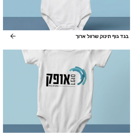
בגד גוף תינוק שרוול ארוך