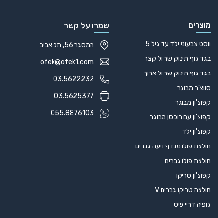
מוצרים
שמרו על קשר
ווסט צבעוני ילד עד גיל 5
המסגר 56, תל אביב
בגד גוף תינוק שרוול קצר
ofek@ofek1.com
בגד גוף תינוק שרוול ארוך
03.5622232
סווצ'ר מבוגר
03.5625377
קפוצ'ון מבוגר
055.8876103
קפוצ'ון עם רוכסן מבוגר
קפוצ'ון ילד
חולצת פולו מנדף זיעה גברים
חולצת פולו גברים
קפוצ'ון טריקו
חולצה טריקו גברים V
גופיה דריי פיט