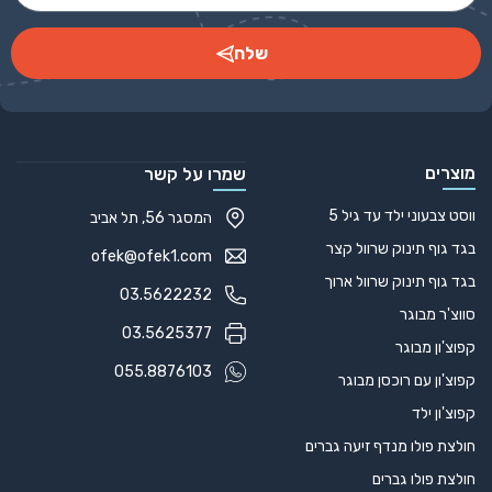
שלח
Alternative:
מוצרים
שמרו על קשר
ווסט צבעוני ילד עד גיל 5
המסגר 56, תל אביב
בגד גוף תינוק שרוול קצר
ofek@ofek1.com
בגד גוף תינוק שרוול ארוך
03.5622232
סווצ'ר מבוגר
03.5625377
קפוצ'ון מבוגר
055.8876103
קפוצ'ון עם רוכסן מבוגר
קפוצ'ון ילד
חולצת פולו מנדף זיעה גברים
חולצת פולו גברים