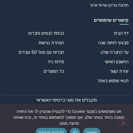
חולצת טריקו שרוול ארוך
קישורים שימושיים
דף הבית
כניסת לגופים וחברות
מבצעי לוחות שנה
הצהרת נגישות
על החברה שלנו
חברות עם מעל 50 עובדים
החשבון האישי
מידות נייר
יצירת קשר
כל המוצרים
תנאי שימוש באתר
מקבלים את סוגי כרטיסי האשראי
אנו משתמשים בקובצי Cookie כדי להבטיח שנעניק לך את החוויה
הטובה ביותר באתר שלנו. אם תמשיך להשתמש באתר זה, נניח שאתה
מרוצה ממנו.
© 2024 כל הזכויות שמורות – דפוס אופק רחב | עיצוב ופיתוח:
מאושר
לא
מדיניות פרטיות