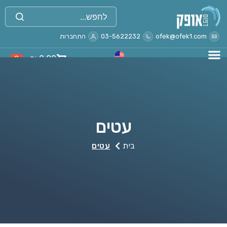
ofek@ofek1.com
03-5622232
התחברות
₪
0.00
0
עטים
בית
עטים