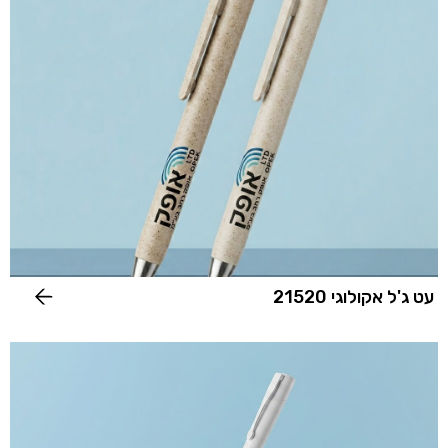
עט ג'ל אקולוגי 21520