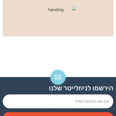
עט ג’ל מתכתי 21510