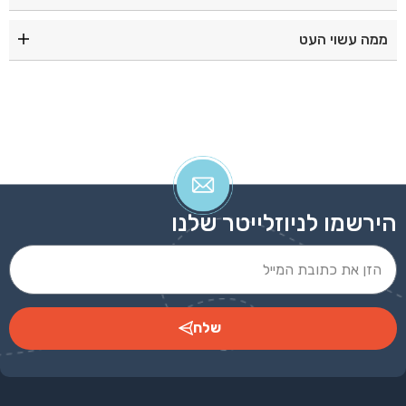
|בז|
ממה עשוי העט
“במבוק פן” - עט אקולוגי עשוי במבוק עם אביזרי מתכת ומילוי
כדורי
הירשמו לניוזלייטר שלנו
שלח
Alternative: