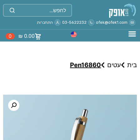
ofek@ofek1.com
03-5622232
התחברות
₪
0.00
0
בית
עטים
Pen16860