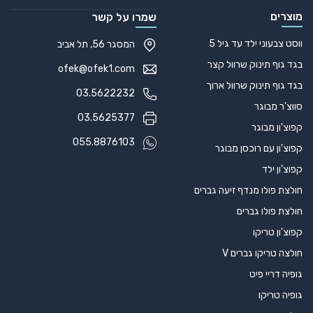
מוצרים
שמרו על קשר
ווסט צבעוני ילד עד גיל 5
המסגר 56, תל אביב
בגד גוף תינוק שרוול קצר
ofek@ofek1.com
בגד גוף תינוק שרוול ארוך
03.5622232
סווצ'ר מבוגר
03.5625377
קפוצ'ון מבוגר
055.8876103
קפוצ'ון עם רוכסן מבוגר
קפוצ'ון ילד
חולצת פולו מנדף זיעה גברים
חולצת פולו גברים
קפוצ'ון טריקו
חולצה טריקו גברים V
גופיה דריי פיט
גופיה טריקו