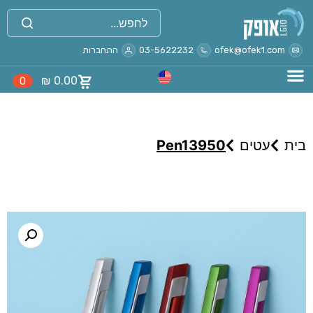
ofek@ofek1.com
03-5622232
התחברות
₪
0.00
0
בית
עטים
Pen13950