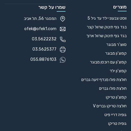
מוצרים
שמרו על קשר
ווסט צבעוני ילד עד גיל 5
המסגר 56, תל אביב
בגד גוף תינוק שרוול קצר
ofek@ofek1.com
בגד גוף תינוק שרוול ארוך
03.5622232
סווצ'ר מבוגר
03.5625377
קפוצ'ון מבוגר
055.8876103
קפוצ'ון עם רוכסן מבוגר
קפוצ'ון ילד
חולצת פולו מנדף זיעה גברים
חולצת פולו גברים
קפוצ'ון טריקו
חולצה טריקו גברים V
גופיה דריי פיט
גופיה טריקו