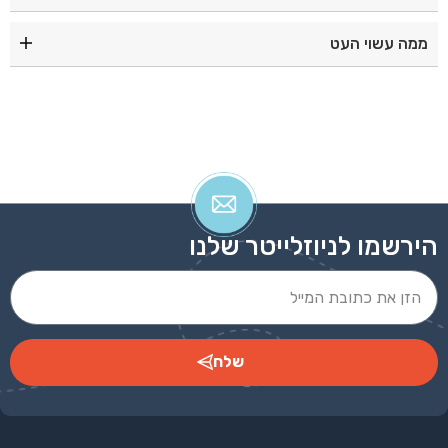
אדום|כסוף|כחול|ירוק|סגול|
ממה עשוי העט
עט פלסטיק איכותי
הירשמו לניוזלייטר שלנו
שלח
Alternative: