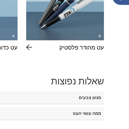
עט מהודר פלסטיק
עט כדורי 
16500
שאלות נפוצות
מגוון צבעים
אדום|צהוב|שחור|כחול|ירוק|כתום|
ממה עשוי העט
עט כדורי עשוי מפלסטיק איכותי