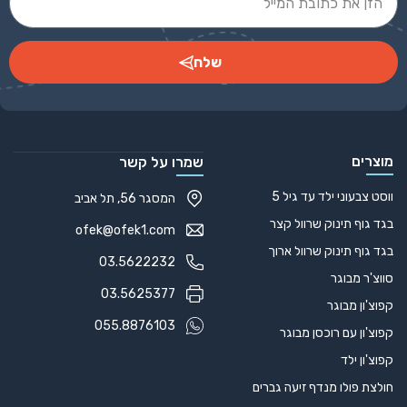
שלח
Alternative:
מוצרים
שמרו על קשר
ווסט צבעוני ילד עד גיל 5
המסגר 56, תל אביב
בגד גוף תינוק שרוול קצר
ofek@ofek1.com
בגד גוף תינוק שרוול ארוך
03.5622232
סווצ'ר מבוגר
03.5625377
קפוצ'ון מבוגר
055.8876103
קפוצ'ון עם רוכסן מבוגר
קפוצ'ון ילד
חולצת פולו מנדף זיעה גברים