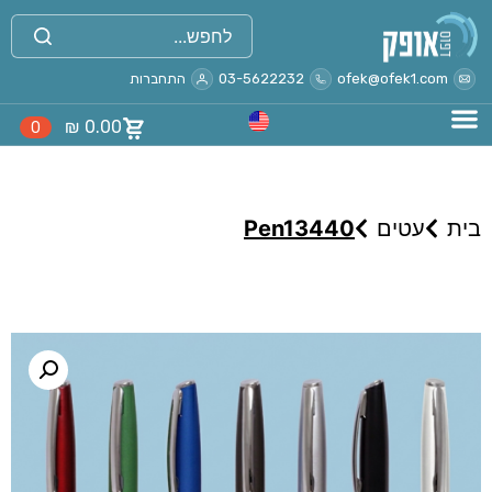
ofek@ofek1.com
03-5622232
התחברות
₪
0.00
0
בית
עטים
Pen13440