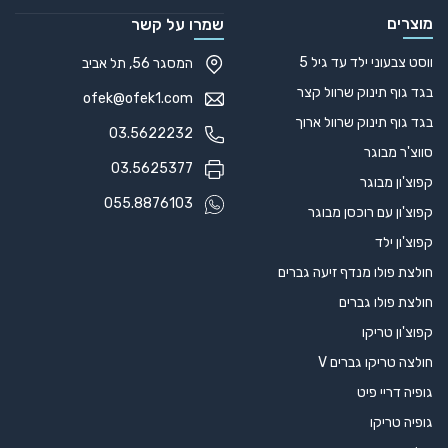
מוצרים
שמרו על קשר
ווסט צבעוני ילד עד גיל 5
המסגר 56, תל אביב
בגד גוף תינוק שרוול קצר
ofek@ofek1.com
בגד גוף תינוק שרוול ארוך
03.5622232
סווצ'ר מבוגר
03.5625377
קפוצ'ון מבוגר
055.8876103
קפוצ'ון עם רוכסן מבוגר
קפוצ'ון ילד
חולצת פולו מנדף זיעה גברים
חולצת פולו גברים
קפוצ'ון טריקו
חולצה טריקו גברים V
גופיה דריי פיט
גופיה טריקו