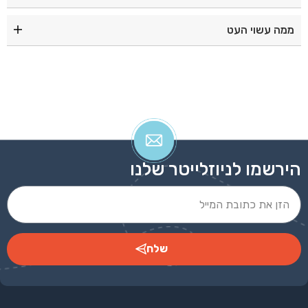
אדום|שחור|אפור|כסף|כחול|ירוק|
ממה עשוי העט
עט מתכתי עם מילוי רולר ג'ל
הירשמו לניוזלייטר שלנו
שלח
Alternative: