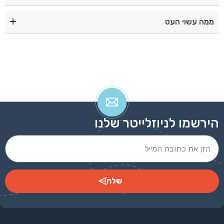
אדום|צהוב|לבן|שחור|כחול|תכלת|ירוק|כתום|
ממה עשוי העט
עט לחצן חצי שקוף עם מילוי ג’ל וחוד מחט עשוי מפלסטיק
איכותי
הירשמו לניוזלייטר שלנו
שלח
Alternative: