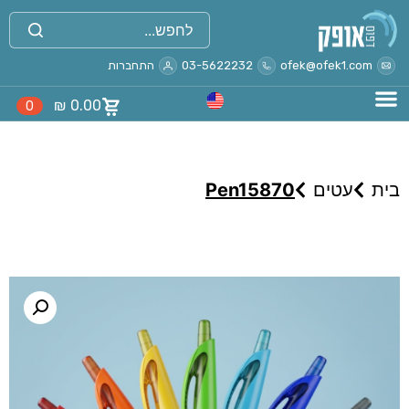
ofek@ofek1.com
03-5622232
התחברות
₪
0.00
0
בית
עטים
Pen15870