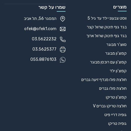
מוצרים
שמרו על קשר
ווסט צבעוני ילד עד גיל 5
המסגר 56, תל אביב
בגד גוף תינוק שרוול קצר
ofek@ofek1.com
בגד גוף תינוק שרוול ארוך
03.5622232
סווצ'ר מבוגר
03.5625377
קפוצ'ון מבוגר
055.8876103
קפוצ'ון עם רוכסן מבוגר
קפוצ'ון ילד
חולצת פולו מנדף זיעה גברים
חולצת פולו גברים
קפוצ'ון טריקו
חולצה טריקו גברים V
גופיה דריי פיט
גופיה טריקו