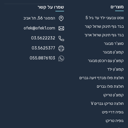
מוצרים
שמרו על קשר
ווסט צבעוני ילד עד גיל 5
המסגר 56, תל אביב
בגד גוף תינוק שרוול קצר
ofek@ofek1.com
בגד גוף תינוק שרוול ארוך
03.5622232
סווצ'ר מבוגר
03.5625377
קפוצ'ון מבוגר
055.8876103
קפוצ'ון עם רוכסן מבוגר
קפוצ'ון ילד
חולצת פולו מנדף זיעה גברים
חולצת פולו גברים
קפוצ'ון טריקו
חולצה טריקו גברים V
גופיה דריי פיט
גופיה טריקו