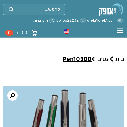
ofek@ofek1.com
03-5622232
התחברות
₪
0.00
0
בית
עטים
Pen10300