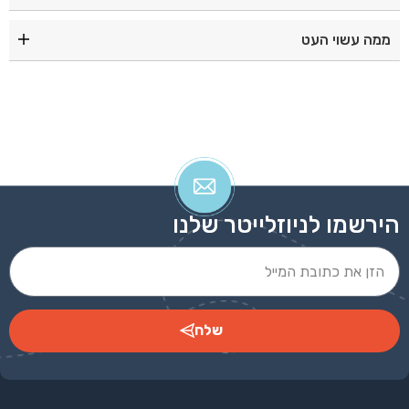
אדום|שחור|כסף|כחול|ירוק
ממה עשוי העט
עט פלסטיק איכותי אם אביזרי מתכת
הירשמו לניוזלייטר שלנו
שלח
Alternative: