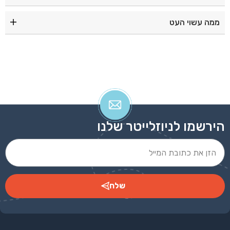
אדום|כסף|כחול|ירוק|סגול|
ממה עשוי העט
עט כדורי עם אבזרי מתכת וכרית מגע למסכי טאץ’ עשוי
מפלסטיק איכותי
הירשמו לניוזלייטר שלנו
שלח
Alternative: