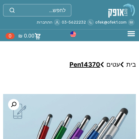
ofek@ofek1.com
03-5622232
התחברות
₪
0.00
0
בית
עטים
Pen14370