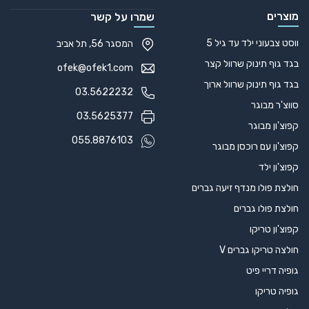
מוצרים
שמרו על קשר
ווסט צבעוני ילד עד גיל 5
המסגר 56, תל אביב
בגד גוף תינוק שרוול קצר
ofek@ofek1.com
בגד גוף תינוק שרוול ארוך
03.5622232
סווצ'ר מבוגר
03.5625377
קפוצ'ון מבוגר
055.8876103
קפוצ'ון עם רוכסן מבוגר
קפוצ'ון ילד
חולצת פולו מנדף זיעה גברים
חולצת פולו גברים
קפוצ'ון טריקו
חולצה טריקו גברים V
גופיה דריי פיט
גופיה טריקו