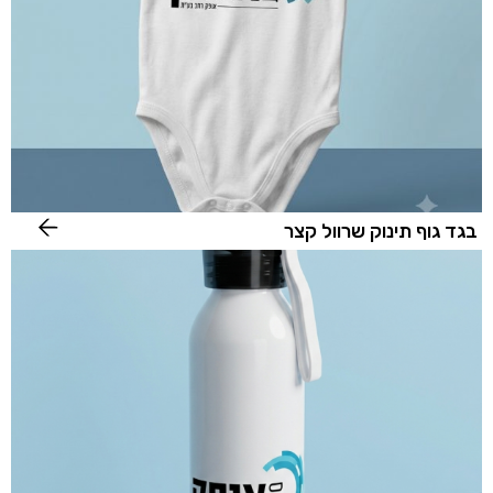
בגד גוף תינוק שרוול קצר