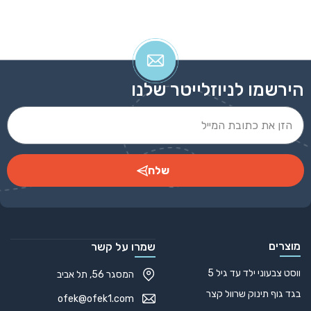
גופיה דריי פיט