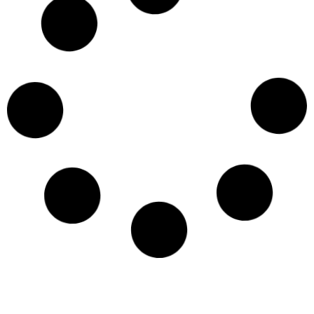
ברושורים ופליירים