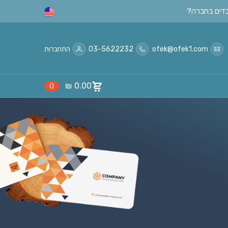
ofek@ofek1.com
03-5622232
התחברות
₪
0.00
0