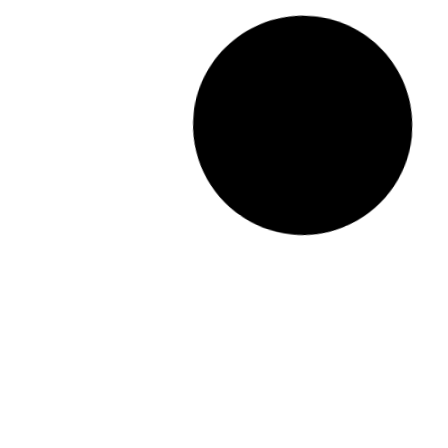
הדפסת קנבס