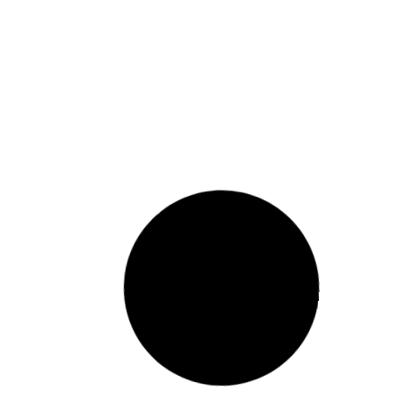
ברושורים ופליירים
גופיה דר
דגלונים ממותגים
דגלי רכ