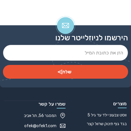
גופיה דריי פיט