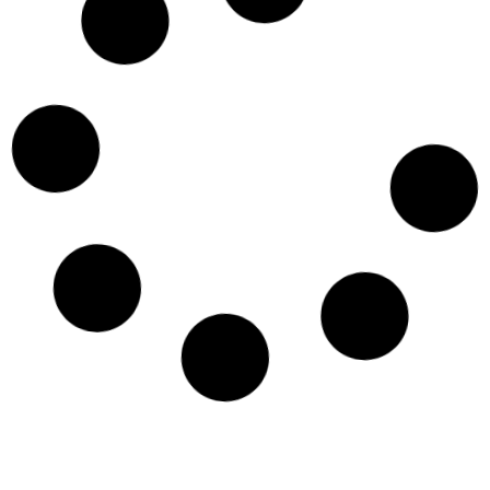
ברושורים ופליירים