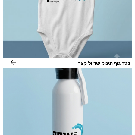
בגד גוף תינוק שרוול קצר