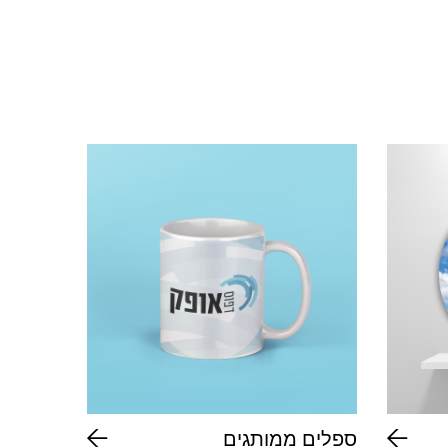
ספלים ממותגים
רולאפ י