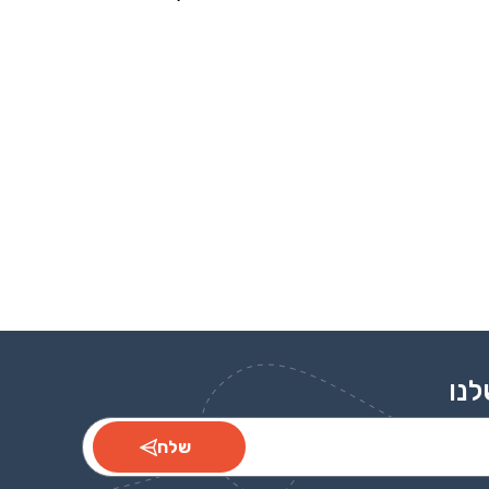
עגולה
לנו
שלח