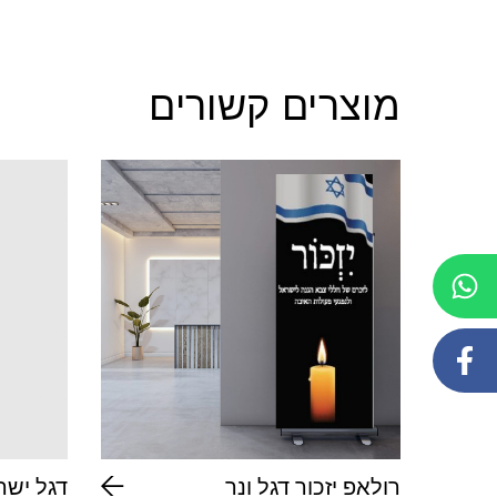
מוצרים קשורים
רולאפ יזכור דגל ונר
דגל יש