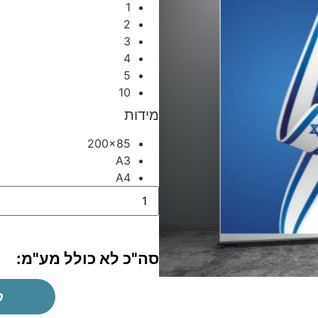
1
2
3
4
5
10
מידות
200x85
A3
A4
סה"כ לא כולל מע"מ:
ק