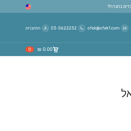
ofek@ofek1.com
03-5622232
התחברות
₪
0.00
0
ל