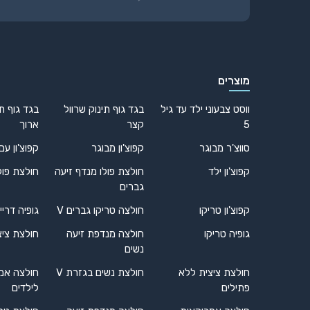
Alternative:
מוצרים
ווסט צבעוני ילד עד גיל
בגד גוף תינוק שרוול
בגד גוף תי
5
קצר
ארוך
סווצ'ר מבוגר
קפוצ'ון מבוגר
קפוצ'ון עם
קפוצ'ון ילד
חולצת פולו מנדף זיעה
חולצת פול
גברים
קפוצ'ון טריקו
חולצה טריקו גברים V
גופיה דריי
גופיה טריקו
חולצה מנדפת זיעה
חולצת ציצ
נשים
חולצת ציצית ללא
חולצת נשים בגזרת V
חולצה אמ
פתילים
לילדים