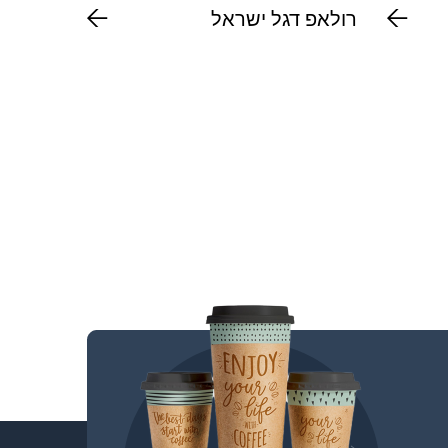
רולאפ דגל ישראל
מדבקת 
עגולה