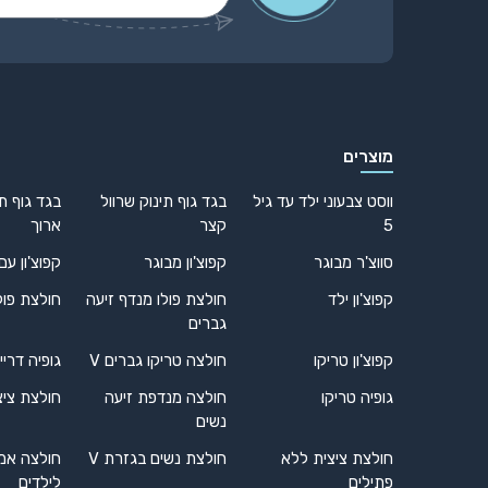
Alternative:
מוצרים
ווסט צבעוני ילד עד גיל
בגד גוף תינוק שרוול
בגד גוף תי
5
קצר
ארוך
סווצ'ר מבוגר
קפוצ'ון מבוגר
קפוצ'ון עם
קפוצ'ון ילד
חולצת פולו מנדף זיעה
חולצת פול
גברים
קפוצ'ון טריקו
חולצה טריקו גברים V
גופיה דריי
גופיה טריקו
חולצה מנדפת זיעה
חולצת ציצ
נשים
חולצת ציצית ללא
חולצת נשים בגזרת V
חולצה אמ
פתילים
לילדים