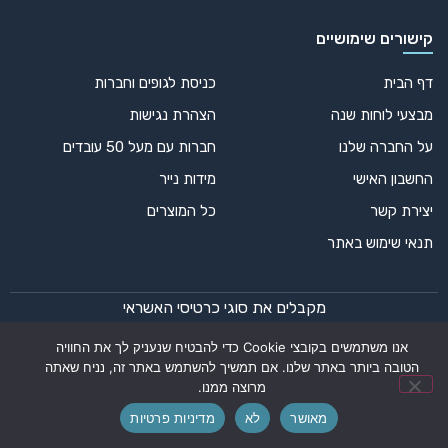
קישורים שימושיים
דף הבית
כניסת לגופים וחברות
מבצעי לוחות שנה
הצהרת נגישות
על החברה שלנו
חברות עם מעל 50 עובדים
החשבון האישי
מידות נייר
יצירת קשר
כל המוצרים
תנאי שימוש באתר
מקבלים את סוגי כרטיסי האשראי
אנו משתמשים בקובצי Cookie כדי להבטיח שנעניק לך את החוויה
הטובה ביותר באתר שלנו. אם תמשיך להשתמש באתר זה, נניח שאתה
מרוצה ממנו.
© 2024 כל הזכויות שמורות – דפוס אופק רחב | עיצוב ופיתוח:
מאושר
לא
מדיניות פרטיות
for alt and title add automatic