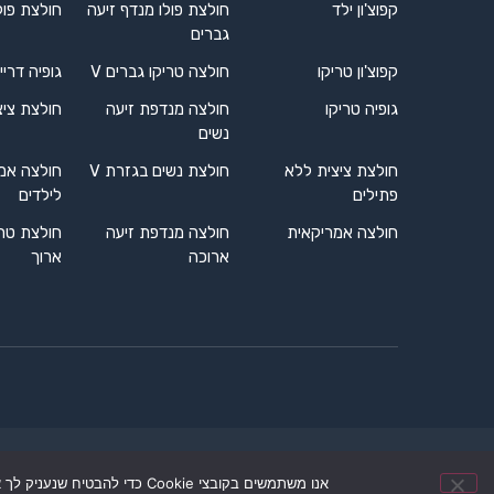
קפוצ'ון ילד
חולצת פולו מנדף זיעה
חולצת פול
גברים
קפוצ'ון טריקו
חולצה טריקו גברים V
גופיה דריי
גופיה טריקו
חולצה מנדפת זיעה
חולצת ציצ
נשים
חולצת ציצית ללא
חולצת נשים בגזרת V
חולצה אמ
פתילים
לילדים
חולצה אמריקאית
חולצה מנדפת זיעה
חולצת טרי
ארוכה
ארוך
אנו משתמשים בקובצי Cookie כדי להבטיח שנעניק לך את החוויה הטובה ביותר באתר שלנו. אם תמשיך להשתמש באתר זה, נניח שאתה מרוצה ממנו.