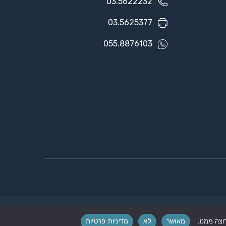
03.5622232
03.5625377
055.8876103
מאושר
לא
מדיניות פרטיות