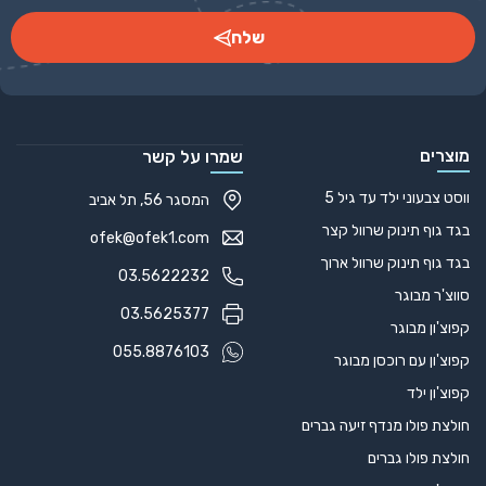
שלח
Alternative:
מוצרים
שמרו על קשר
ווסט צבעוני ילד עד גיל 5
המסגר 56, תל אביב
בגד גוף תינוק שרוול קצר
ofek@ofek1.com
בגד גוף תינוק שרוול ארוך
03.5622232
סווצ'ר מבוגר
03.5625377
קפוצ'ון מבוגר
055.8876103
קפוצ'ון עם רוכסן מבוגר
קפוצ'ון ילד
חולצת פולו מנדף זיעה גברים
חולצת פולו גברים