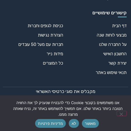
קישורים שימושיים
דף הבית
כניסת לגופים וחברות
מבצעי לוחות שנה
הצהרת נגישות
על החברה שלנו
חברות עם מעל 50 עובדים
החשבון האישי
מידות נייר
יצירת קשר
כל המוצרים
תנאי שימוש באתר
מקבלים את סוגי כרטיסי האשראי
אנו משתמשים בקובצי Cookie כדי להבטיח שנעניק לך את החוויה
הטובה ביותר באתר שלנו. אם תמשיך להשתמש באתר זה, נניח שאתה
מרוצה ממנו.
© 2024 כל הזכויות שמורות – דפוס אופק רחב | עיצוב ופיתוח:
מאושר
לא
מדיניות פרטיות
for alt and title add automatic