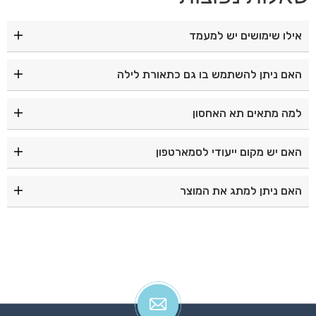
אילו שימושים יש למעמד
המעמד משמש כארגונית, מנורת שולחן, מעמד לסמארטפון
האם ניתן להשתמש בו גם כתאורת לילה
ועששית ניידת.
כן, ניתן להפוך אותו לעששית תאורה עם ידית לנשיאה או
למה מתאים תא האחסון
לתלייה.
הוא מתאים לציוד משרדי, כלי כתיבה, מוצרי איפור ואביזרים
האם יש מקום ייעודי לסמארטפון
קטנים.
כן, המעמד כולל מקום ייעודי ונוח להנחת סמארטפון.
האם ניתן למתג את המוצר
כן, ניתן לבצע מיתוג והדפסה בהתאמה אישית.