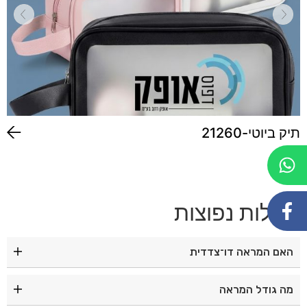
תיק ביוטי-21260
שאלות נפוצות
האם המראה דו־צדדית
כן, צד אחד רגיל וצד שני מגדיל.
מה גודל המראה