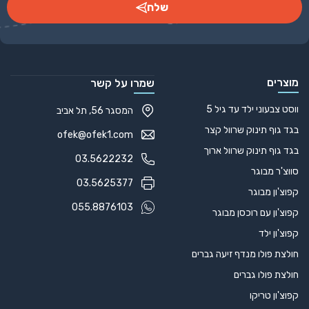
שלח
Alternative:
מוצרים
שמרו על קשר
ווסט צבעוני ילד עד גיל 5
המסגר 56, תל אביב
בגד גוף תינוק שרוול קצר
ofek@ofek1.com
בגד גוף תינוק שרוול ארוך
03.5622232
סווצ'ר מבוגר
03.5625377
קפוצ'ון מבוגר
055.8876103
קפוצ'ון עם רוכסן מבוגר
קפוצ'ון ילד
חולצת פולו מנדף זיעה גברים
חולצת פולו גברים
קפוצ'ון טריקו