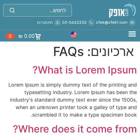
לתוכן
ofek@ofek1.com
03-5622232
התחברות
₪
0.00
0
ארכיונים:
FAQs
What is Lorem Ipsum?
Lorem Ipsum is simply dummy text of the printing and
typesetting industry. Lorem Ipsum has been the
industry's standard dummy text ever since the 1500s,
when an unknown printer took a galley of type and
scrambled it to make a type specimen book.
Where does it come from?