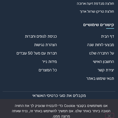
חולצה מנדפת זיעה ארוכה
חולצת טריקו שרוול ארוך
קישורים שימושיים
דף הבית
כניסת לגופים וחברות
מבצעי לוחות שנה
הצהרת נגישות
על החברה שלנו
חברות עם מעל 50 עובדים
החשבון האישי
מידות נייר
יצירת קשר
כל המוצרים
תנאי שימוש באתר
מקבלים את סוגי כרטיסי האשראי
אנו משתמשים בקובצי Cookie כדי להבטיח שנעניק לך את החוויה
הטובה ביותר באתר שלנו. אם תמשיך להשתמש באתר זה, נניח שאתה
מרוצה ממנו.
© 2024 כל הזכויות שמורות – דפוס אופק רחב | עיצוב ופיתוח: