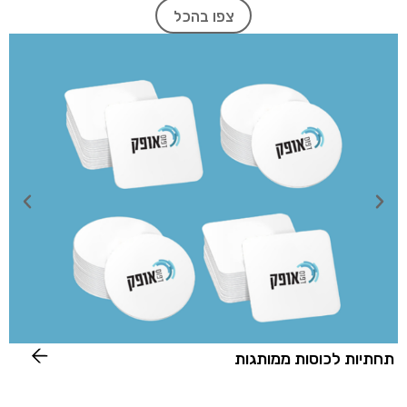
צפו בהכל
תחתיות לכוסות ממותגות
מ