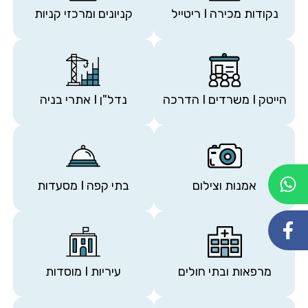
נקודות מכירה I ריטייל
קניונים ומרכזי קניות
הייטק I משרדים I הדרכה
נדל"ן I אתרי בניה
אמנות וצילום
בתי קפה I מסעדות
מרפאות ובתי חולים
עיריות I מוסדות