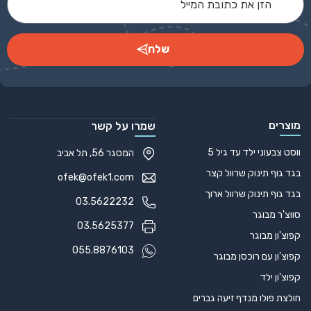
שלח
Alternative:
מוצרים
שמרו על קשר
ווסט צבעוני ילד עד גיל 5
המסגר 56, תל אביב
בגד גוף תינוק שרוול קצר
ofek@ofek1.com
בגד גוף תינוק שרוול ארוך
03.5622232
סווצ'ר מבוגר
03.5625377
קפוצ'ון מבוגר
055.8876103
קפוצ'ון עם רוכסן מבוגר
קפוצ'ון ילד
חולצת פולו מנדף זיעה גברים