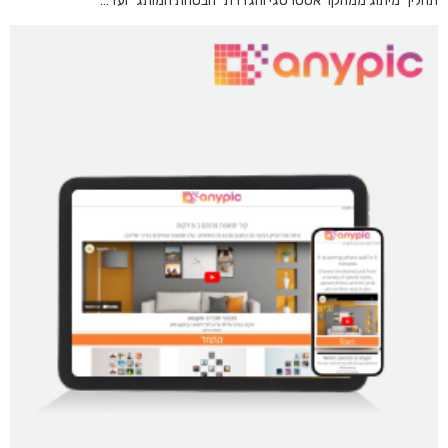
תהליך מיתוג ממחקר אסטרטגי והגדרת "הבטחת המותג" ועד…