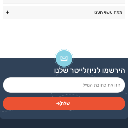
אדום|צהוב|לבן|שחור|כחול|ירוק|כתום|
ממה עשוי העט
עט כדורי מתכתי בעיצוב חדיש ומרשים
הירשמו לניוזלייטר שלנו
שלח
Alternative: