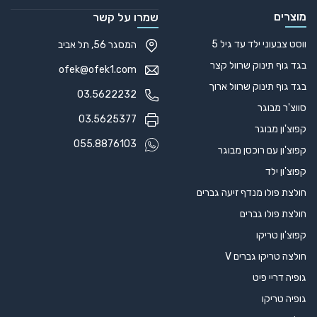
מוצרים
שמרו על קשר
ווסט צבעוני ילד עד גיל 5
המסגר 56, תל אביב
בגד גוף תינוק שרוול קצר
ofek@ofek1.com
בגד גוף תינוק שרוול ארוך
03.5622232
סווצ'ר מבוגר
03.5625377
קפוצ'ון מבוגר
055.8876103
קפוצ'ון עם רוכסן מבוגר
קפוצ'ון ילד
חולצת פולו מנדף זיעה גברים
חולצת פולו גברים
קפוצ'ון טריקו
חולצה טריקו גברים V
גופיה דריי פיט
גופיה טריקו