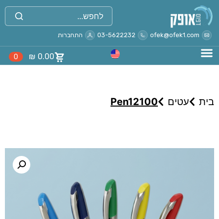
ofek@ofek1.com
03-5622232
התחברות
₪
0.00
0
בית
עטים
Pen12100