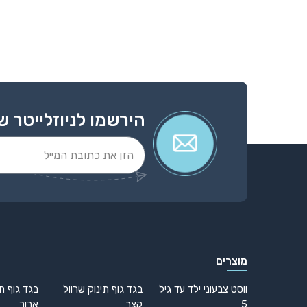
המסמך, וריכוז פרטי ההתקשרות, ח.פ, כתובת האתר, הטל
הירשמו לניוזלייטר ש
Alternative:
מוצרים
ווסט צבעוני ילד עד גיל
בגד גוף תינוק שרוול
בגד גוף תי
5
קצר
ארוך