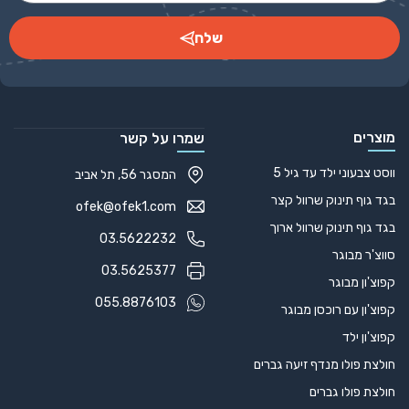
שלח
Alternative:
מוצרים
שמרו על קשר
ווסט צבעוני ילד עד גיל 5
המסגר 56, תל אביב
בגד גוף תינוק שרוול קצר
ofek@ofek1.com
בגד גוף תינוק שרוול ארוך
03.5622232
סווצ'ר מבוגר
03.5625377
קפוצ'ון מבוגר
055.8876103
קפוצ'ון עם רוכסן מבוגר
קפוצ'ון ילד
חולצת פולו מנדף זיעה גברים
חולצת פולו גברים