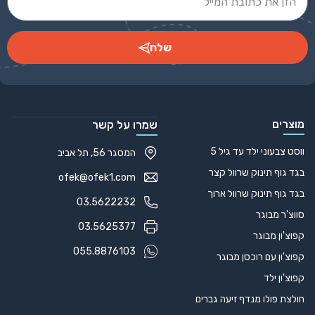
שלח
Alternative:
מוצרים
שמרו על קשר
ווסט צבעוני ילד עד גיל 5
המסגר 56, תל אביב
בגד גוף תינוק שרוול קצר
ofek@ofek1.com
בגד גוף תינוק שרוול ארוך
03.5622232
סווצ'ר מבוגר
03.5625377
קפוצ'ון מבוגר
055.8876103
קפוצ'ון עם רוכסן מבוגר
קפוצ'ון ילד
חולצת פולו מנדף זיעה גברים