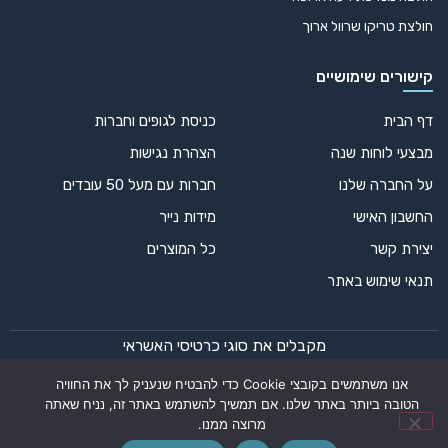
חולצת טריקו שרוול ארוך
קישורים שימושיים
דף הבית
כניסת לגופים וחברות
מבצעי לוחות שנה
הצהרת נגישות
על החברה שלנו
חברות עם מעל 50 עובדים
החשבון האישי
מידות נייר
יצירת קשר
כל המוצרים
תנאי שימוש באתר
מקבלים את סוגי כרטיסי האשראי
אנו משתמשים בקובצי Cookie כדי להבטיח שנעניק לך את החוויה
הטובה ביותר באתר שלנו. אם תמשיך להשתמש באתר זה, נניח שאתה
מרוצה ממנו.
© 2024 כל הזכויות שמורות – דפוס אופק רחב | עיצוב ופיתוח: