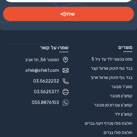
שלח
Alternative:
מוצרים
שמרו על קשר
ווסט צבעוני ילד עד גיל 5
המסגר 56, תל אביב
בגד גוף תינוק שרוול קצר
ofek@ofek1.com
בגד גוף תינוק שרוול ארוך
03.5622232
סווצ'ר מבוגר
03.5625377
קפוצ'ון מבוגר
055.8876103
קפוצ'ון עם רוכסן מבוגר
קפוצ'ון ילד
חולצת פולו מנדף זיעה גברים
חולצת פולו גברים