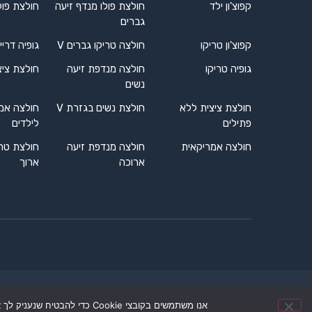
קפוצ'ון ילד
חולצת פולו מנדף זיעה
חולצת פול
גברים
קפוצ'ון טריקו
חולצה טריקו גברים V
גופיה דריי
גופיה טריקו
חולצה מנדפת זיעה
חולצת ציצ
נשים
חולצת ציצית ללא
חולצת נשים בגזרת V
חולצה אמ
פתילים
לילדים
חולצה אמריקאית
חולצה מנדפת זיעה
חולצת טרי
ארוכה
ארוך
אנו משתמשים בקובצי Cookie כדי להבטיח שנעניק לך את החוויה הטובה ביותר באתר שלנו. אם תמשיך להשתמש באתר זה, נניח שאתה מרוצה ממנו.