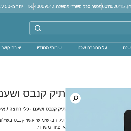
0011
מספר ספק משרדי ממשלה: 40009512
יותר מ-50 עובדים בחברה?
שנה
על החברה שלנו
שירותי סטודיו
יצירת קשר
תיק קנבס ושעם-270
תיק קנבס ושעם -כלי רחצה / איפ
תיק רב-שימושי עשוי קנבס בשילוב
או ציוד משרדי.