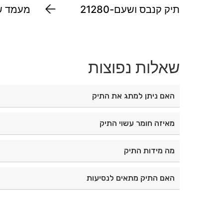
תיק קנבס ושעם-21280
מעמד שו
שאלות נפוצות
האם ניתן למתג את התיק
כן, ניתן לבצע מיתוג והדפסה בהתאמה אישית.
מאיזה חומר עשוי התיק
התיק עשוי קנבס בשילוב שעם טבעי.
מה מידות התיק
מידותיו הן 23×20×6 ס"מ.
האם התיק מתאים לנסיעות
כן, הוא קומפקטי ונוח לנשיאה, ומתאים לנסיעות ולשימוש