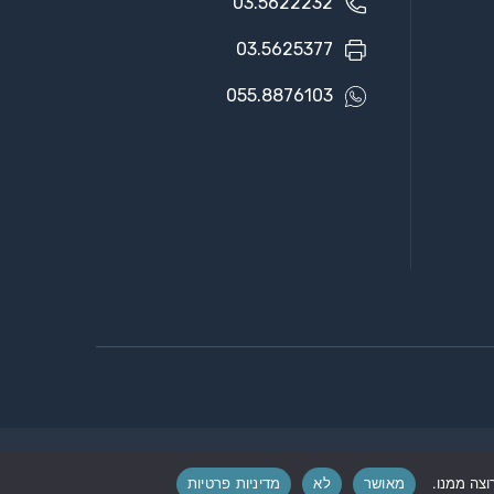
03.5622232
03.5625377
055.8876103
מאושר
לא
מדיניות פרטיות