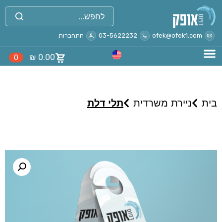
ofek@ofek1.com
03-5622232
התחברות
₪
0.00
0
בית
ניירת משרדית
תלי דלת