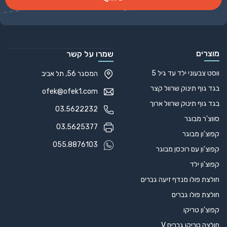
Alternative:
מוצרים
שמרו על קשר
ווסט צבעוני ילד עד גיל 5
המסגר 56, תל אביב
בגד גוף תינוק שרוול קצר
ofek@ofek1.com
בגד גוף תינוק שרוול ארוך
03.5622232
סווצ'ר מבוגר
03.5625377
קפוצ'ון מבוגר
055.8876103
קפוצ'ון עם רוכסן מבוגר
קפוצ'ון ילד
חולצת פולו מנדף זיעה גברים
חולצת פולו גברים
קפוצ'ון טריקו
חולצה טריקו גברים V