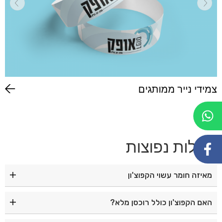
צמידי נייר ממותגים
שאלות נפוצות
מאיזה חומר עשוי הקפוצ'ון
הקפוצ'ון עשוי מ־100% פוליאסטר איכותי, עמיד ונוח ללבישה.
האם הקפוצ'ון כולל רוכסן מלא?
כן, הקפוצ'ון כולל רוכסן קדמי מלא, המאפשר לבישה והסרה