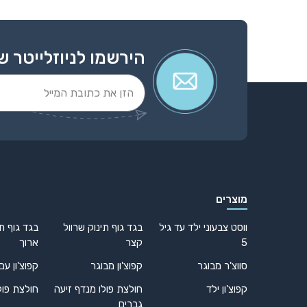
הירשמו לניוזלייטר ש
Alternative:
מוצרים
ווסט צבעוני ילד עד גיל
בגד גוף תינוק שרוול
בגד גוף תי
5
קצר
ארוך
סווצ'ר מבוגר
קפוצ'ון מבוגר
קפוצ'ון עם
קפוצ'ון ילד
חולצת פולו מנדף זיעה
חולצת פול
גברים