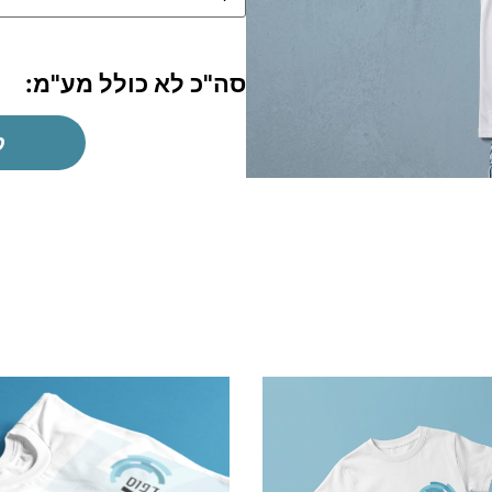
סה"כ לא כולל מע"מ:
ק