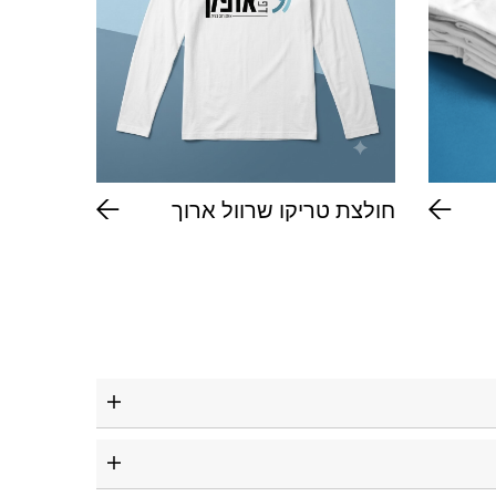
חולצת טריקו שרוול ארוך
כובעי 
בעיצוב 