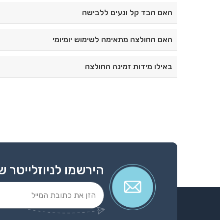
כן, החולצה מגיעה כולל פתילי ציצית ומוכנה לשימוש.
האם הבד קל ונעים ללבישה
כן, בד הפוליאסטר קל משקל, נוח ועמיד לשימוש ממוש
האם החולצה מתאימה לשימוש יומיומי
כן, היא מיועדת ללבישה יומיומית ומספקת נוחות לאורך
באילו מידות זמינה החולצה
החולצה זמינה במגוון מידות. מומלץ לבדוק את טבלת 
הירשמו לניוזלייטר ש
Alternative: