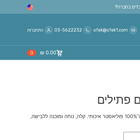
ofek@ofek1.com
03-5622232
התחברות
₪
0.00
0
 פתילים
חולצת ציצית עם פתילים, עשויה מ־100% פוליאסטר איכותי. קלה, נוחה ומוכנה ללבישה,