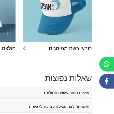
כובעי רשת ממותגים
חולצת ט
בעיצוב אישי
לילדים
שאלות נפוצות
מאיזה חומר עשויה החולצה
החולצה עשויה מ־100% פוליאסטר איכותי, קל ועמיד.
האם החולצה מגיעה עם פתילי ציצית