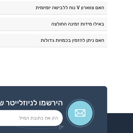
כן, החולצה מתאימה להדפסות ולרקמה עבור מיתוג עסקי
האם צווארון V נוח ללבישה יומיומית
כן, צווארון V מעניק מראה קלאסי ונוחות לאורך כל היום.
באילו מידות זמינה החולצה
החולצה זמינה במגוון מידות לגברים. מומלץ לבדוק א
האם ניתן להזמין בכמויות גדולות
כן, ניתן להזמין בכמויות עבור חברות, מוסדות, בתי ספ
הירשמו לניוזלייטר ש
Alternative: