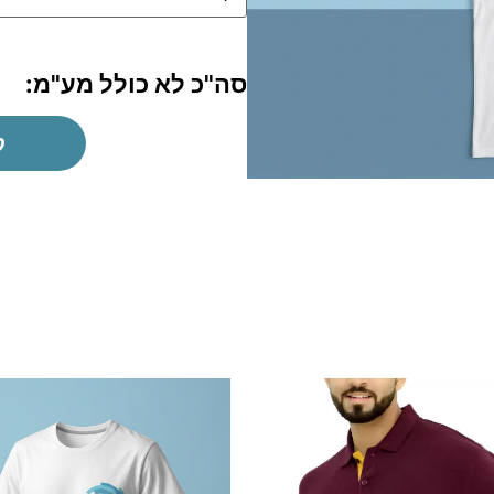
סה"כ לא כולל מע"מ:
ק