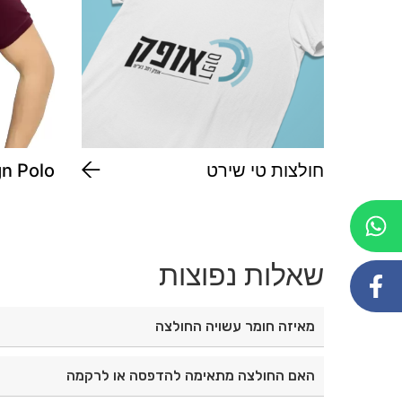
חולצות טי שירט
gn Polo
 Blend
שאלות נפוצות
מאיזה חומר עשויה החולצה
החולצה עשויה מ־100% כותנה איכותית, רכה ונעימה ללבישה.
האם החולצה מתאימה להדפסה או לרקמה