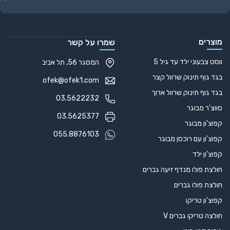
Alternative:
מוצרים
שמרו על קשר
ווסט צבעוני ילד עד גיל 5
המסגר 56, תל אביב
בגד גוף תינוק שרוול קצר
ofek@ofek1.com
בגד גוף תינוק שרוול ארוך
03.5622232
סווצ'ר מבוגר
03.5625377
קפוצ'ון מבוגר
055.8876103
קפוצ'ון עם רוכסן מבוגר
קפוצ'ון ילד
חולצת פולו מנדף זיעה גברים
חולצת פולו גברים
קפוצ'ון טריקו
חולצה טריקו גברים V