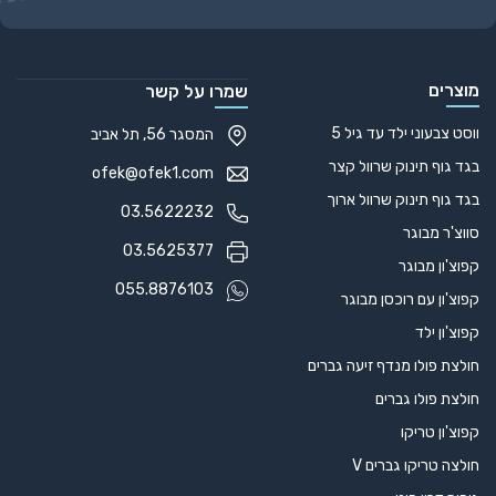
Alternative:
מוצרים
שמרו על קשר
ווסט צבעוני ילד עד גיל 5
המסגר 56, תל אביב
בגד גוף תינוק שרוול קצר
ofek@ofek1.com
בגד גוף תינוק שרוול ארוך
03.5622232
סווצ'ר מבוגר
03.5625377
קפוצ'ון מבוגר
055.8876103
קפוצ'ון עם רוכסן מבוגר
קפוצ'ון ילד
חולצת פולו מנדף זיעה גברים
חולצת פולו גברים
קפוצ'ון טריקו
חולצה טריקו גברים V