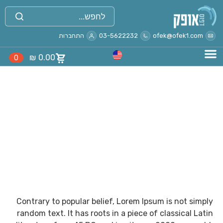
ofek@ofek1.com
03-5622232
התחברות
₪
0.00
0
Where does it come
from?
בית
Where does it come from?
Contrary to popular belief, Lorem Ipsum is not simply
random text. It has roots in a piece of classical Latin