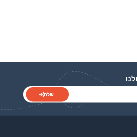
לנו
שלח