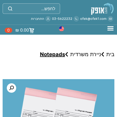
ofek@ofek1.com
03-5622232
התחברות
₪
0.00
0
בית
ניירת משרדית
Notepads